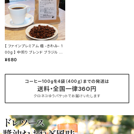
【 ファインプレミアム 極 -きわみ- 1
00g 】 中煎り ブレンド ブラジル エ
チオピア他 ドリップ トミヤコーヒー
¥680
コーヒー 通販
コーヒー100gを4袋（400ｇ）までの発送は
送料・全国一律360円
クロネコゆうパケットでお届けいたします