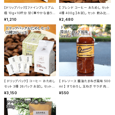
【ドリップバック】ファインプレミアム
【 ブレンド コーヒー おためし セット
極 10g×10杯分 甘く華やかな香りと
4種 400g 】お試し セット 飲み比べ
コク トミヤコーヒー 通販 ホテル 旅
コーヒー トミヤコーヒー 通販
¥1,210
¥2,480
館
【 ドリップバック】 コーヒー おためし
【 ドレソース 醬油たまねぎ風味 500
セット 3種 26パック お試し セット
ml 】 すりおろし 玉ねぎ サラダ 肉料
飲み比べ コーヒー トミヤコーヒー
理 ドレッシング 万能調味料 お肉の
¥3,150
¥550
通販
タレ 液体調味料 トミヤコーヒー 通
販