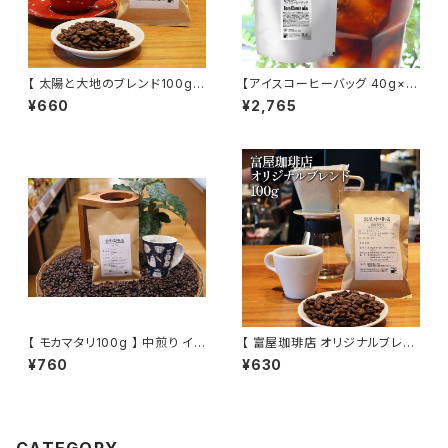
【 太陽と大地のブレンド100g 】
【アイスコーヒーバッグ 40g×1
中煎り メキシコ、ブラジル、コロ
0袋】 中細挽 iced coffee ba
¥660
¥2,765
ンビア、グァテマラ他 ドリップ 通
g アイスコーヒー ブラジル グア
販
テマラ 中細挽 水出し 水出しコ
ーヒー コールドブリュー トミヤ
コーヒー 通販
【 モカマタリ100g 】 中煎り イ
【 富屋珈琲店 オリジナルブレン
エメン 自家焙煎 トミヤコーヒー
ド 100g 】 中煎り ブラジル、グァ
¥760
¥630
通販
テマラ ブレンド モーニング ドリ
ップ コーヒー 通販
CATEGORY