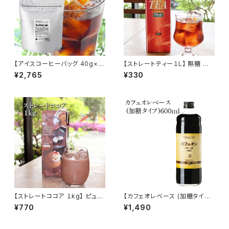
【アイスコーヒーバッグ 40g×1
【ストレートティー１L】 無糖 無
0袋】 中細挽 iced coffee ba
香料 無着色 業務用 ディルマ茶
¥2,765
¥330
g アイスコーヒー ブラジル グア
葉 スリランカ セイロンティー ス
テマラ 中細挽 水出し 水出しコ
トレート アイスティー トミヤコ
ーヒー コールドブリュー トミヤ
ーヒー 通販
コーヒー 通販
【ストレートココア １kg】 ピュア
【カフェオレベース (加糖タイプ)
ココア 100％ アイスココア ホッ
】600ml 純糖 カフェオレ 保存
¥770
¥1,490
トココア トミヤコーヒー 通販 お
料・着色料ナシ トミヤコーヒー
とりよせ
通販