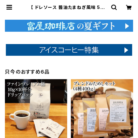
【 ドレソース 醬油たまねぎ風味 500
ml 】 すりおろし 玉ねぎ サラダ 肉料
理 ドレッシング 万能調味料 お肉のタ
レ 液体調味料 トミヤコーヒー 通販 |
富屋珈琲店
只今のおすすめ6品