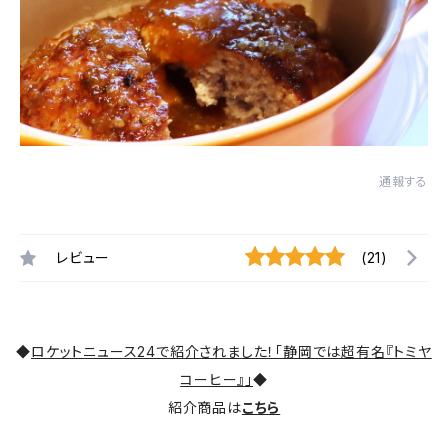
通報する
レビュー
(21)
◆
ロケットニュース24で紹介されました！「静岡では超有名『トミヤ
コーヒー』」
◆
紹介商品は
こちら