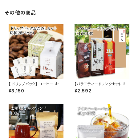
その他の商品
【 ドリップバック】 コーヒー おた
【バラエティードリンクセット 3
めし セット 3種 26パック お試
種3本 アイスコーヒー ストレー
¥3,150
¥2,592
し セット 飲み比べ コーヒー ト
トティー ストレートココア（無
ミヤコーヒー 通販
糖）1L×3本】太陽と大地のブレ
ンド リキッド アイス 自家焙煎
ドリップ トミヤコーヒー 通販 ギ
フト 贈り物 贈答 中元 【オンライ
ンショップ限定価格】