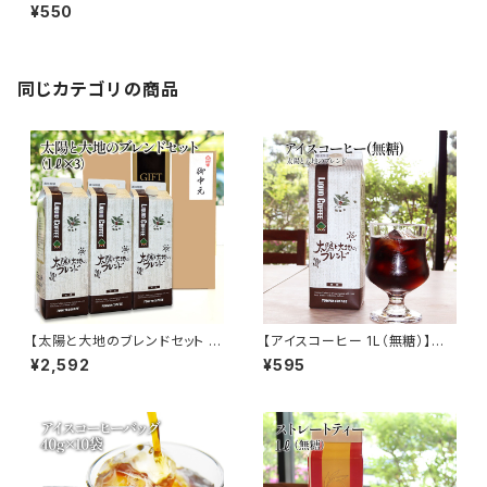
500ml 】 すりおろし 玉ねぎ サ
¥550
ラダ 肉料理 ドレッシング 万能
調味料 お肉のタレ 液体調味料
トミヤコーヒー 通販
同じカテゴリの商品
【太陽と大地のブレンドセット 1L
【アイスコーヒー 1L（無糖）】太
×3本 アイスコーヒー（無糖）】太
陽と大地のブレンド リキッド ア
¥2,592
¥595
陽と大地のブレンド リキッド ア
イス 自家焙煎 ドリップ トミヤコ
イス 自家焙煎 ドリップ トミヤコ
ーヒー 通販
ーヒー 通販 ギフト 贈り物 贈答
中元