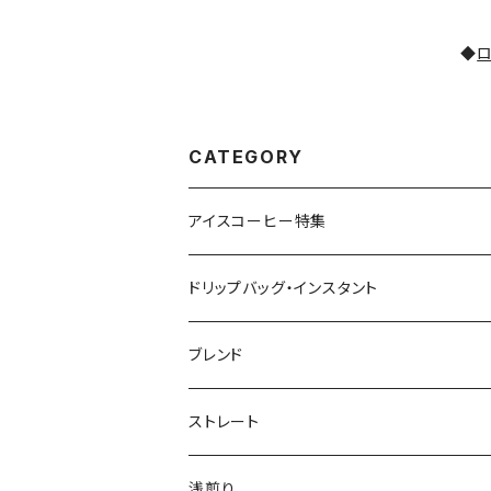
◆
ロ
CATEGORY
アイスコーヒー特集
ドリップバッグ・インスタント
インデアントミー ドリップバッグ
ブレンド
ストレート
浅煎り