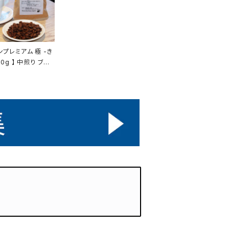
ンプレミアム 極 -き
00g 】 中煎り ブレ
ラジル エチオピア他
 トミヤコーヒー コ
通販