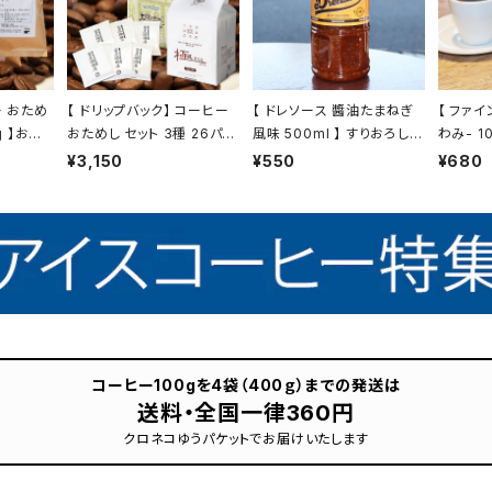
ー おため
【 ドリップバック】 コーヒー
【 ドレソース 醬油たまねぎ
【 ファイ
g 】お試
おためし セット 3種 26パッ
風味 500ml 】 すりおろし
わみ- 1
 コーヒー
ク お試し セット 飲み比べ
玉ねぎ サラダ 肉料理 ドレッ
ンド ブ
¥3,150
¥550
¥680
販
コーヒー トミヤコーヒー 通
シング 万能調味料 お肉のタ
ドリップ
販
レ 液体調味料 トミヤコーヒ
ーヒー 
ー 通販
コーヒー100gを4袋（400ｇ）までの発送は
送料・全国一律360円
クロネコゆうパケットでお届けいたします