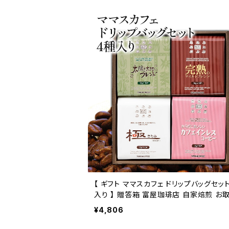
【 ギフト ママスカフェ ドリップバッグセット 4種
入り 】 贈答箱 富屋珈琲店 自家焙煎 お
せ トミヤコーヒー 通販
¥4,806