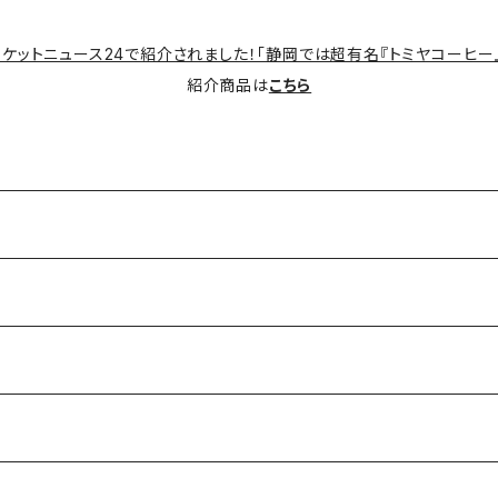
ケットニュース24で紹介されました！「静岡では超有名『トミヤコーヒー』
紹介商品は
こちら