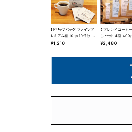
【ドリップバック】ファインプ
【 ブレンド コーヒ
レミアム極 10g×10杯分 甘
し セット 4種 400
く華やかな香りとコク トミヤ
し セット 飲み比べ
¥1,210
¥2,480
コーヒー 通販 ホテル 旅館
トミヤコーヒー 通