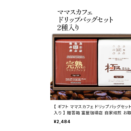
【 ギフト ママスカフェ ドリップバッグセット 2種
入り 】 贈答箱 富屋珈琲店 自家焙煎 お
せ トミヤコーヒー 通販
¥2,484