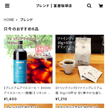
ブレンド | 富屋珈琲店
HOME
ブレンド
只今のおすすめ6品
【プレミアムアイスコーヒー 900ml
【ドリップバック】ファインプレミアム
アイスコーヒー（無糖）】 リキッド ア
極 10g×10杯分 甘く華やかな香りと
イス 自家焙煎 ドリップ トミヤコーヒ
コク トミヤコーヒー 通販 ホテル 旅
¥1,400
¥1,210
ー 通販
館