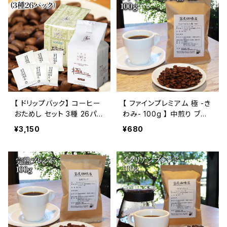
【 ドリップバック】 コーヒー
【 ファインプレミアム 極 -き
おためし セット 3種 26パッ
わみ- 100g 】 中煎り ブレ
ク お試し セット 飲み比べ
ンド ブラジル エチオピア他
¥3,150
¥680
コーヒー トミヤコーヒー 通
ドリップ トミヤコーヒー コ
販
ーヒー 通販