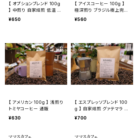
【 オプションブレンド 100g
【 アイスコーヒー 100g 】
】 中煎り 自家焙煎 低温 ブ
極深煎り ブラジル樹上完熟
ラジル グァテマラ エチオピ
豆 ブラジル エルサルバドル
¥650
¥560
ア他 トミヤコーヒー 通販
ドリップ トミヤコーヒー 通
販
【 アメリカン 100g 】 浅煎り
【 エスプレッソブレンド 100
トミヤコーヒー 通販
g 】 自家焙煎 グァテマラ ブ
ラジル トミヤコーヒー 通
¥630
¥700
販