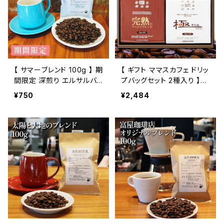
【 サマーブレンド 100g 】 期
【 ギフト ママスカフェ ドリッ
間限定 深煎り エルサルバド
プバッグセット 2種入り 】
ル グァテマラ ケニア ドリッ
贈答箱 富屋珈琲店 自家焙
¥750
¥2,484
プ トミヤコーヒー 通販
煎 お取り寄せ トミヤコーヒ
ー 通販