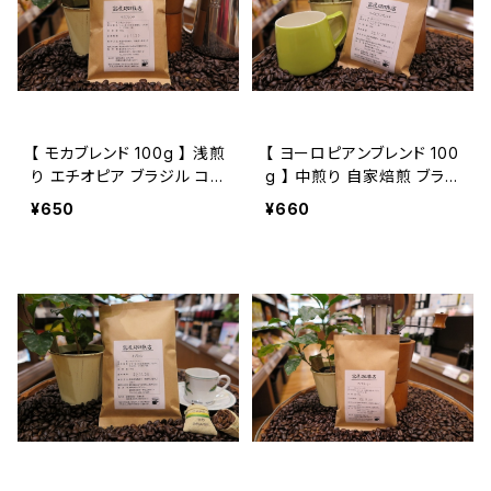
【 モカブレンド 100g 】 浅煎
【 ヨーロピアンブレンド 100
り エチオピア ブラジル コ
g 】 中煎り 自家焙煎 ブラ
ロンビア他 フルーティー ト
ジル コロンビア グァテマラ
¥650
¥660
ミヤコーヒー 通販
他 3種のロースト トミヤコ
ーヒー 通販