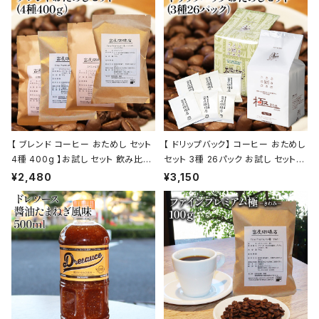
【 ブレンド コーヒー おためし セット
【 ドリップバック】 コーヒー おためし
4種 400g 】お試し セット 飲み比べ
セット 3種 26パック お試し セット
コーヒー トミヤコーヒー 通販
飲み比べ コーヒー トミヤコーヒー
¥2,480
¥3,150
通販