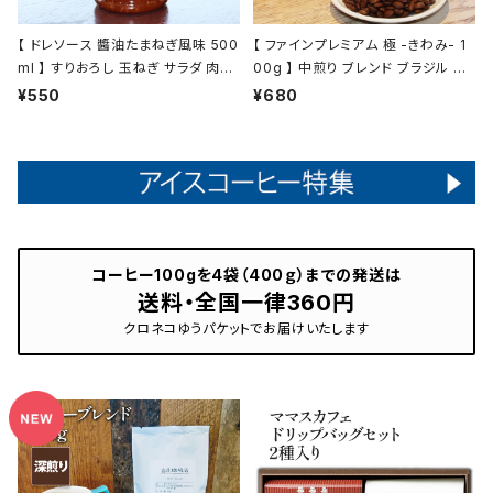
【 ドレソース 醬油たまねぎ風味 500
【 ファインプレミアム 極 -きわみ- 1
ml 】 すりおろし 玉ねぎ サラダ 肉料
00g 】 中煎り ブレンド ブラジル エ
理 ドレッシング 万能調味料 お肉の
チオピア他 ドリップ トミヤコーヒー
¥550
¥680
タレ 液体調味料 トミヤコーヒー 通
コーヒー 通販
販
コーヒー100gを4袋（400ｇ）までの発送は
送料・全国一律360円
クロネコゆうパケットでお届けいたします