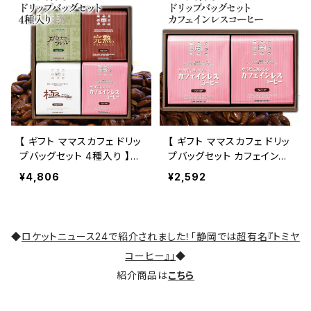
【 ギフト ママスカフェ ドリッ
【 ギフト ママスカフェ ドリッ
プバッグセット 4種入り 】
プバッグセット カフェインレ
贈答箱 富屋珈琲店 自家焙
スコーヒー 】 贈答箱 富屋
¥4,806
¥2,592
煎 お取り寄せ トミヤコーヒ
珈琲店 自家焙煎 お取り寄
ー 通販
せ トミヤコーヒー 通販
◆
ロケットニュース24で紹介されました！「静岡では超有名『トミヤ
コーヒー』」
◆
紹介商品は
こちら