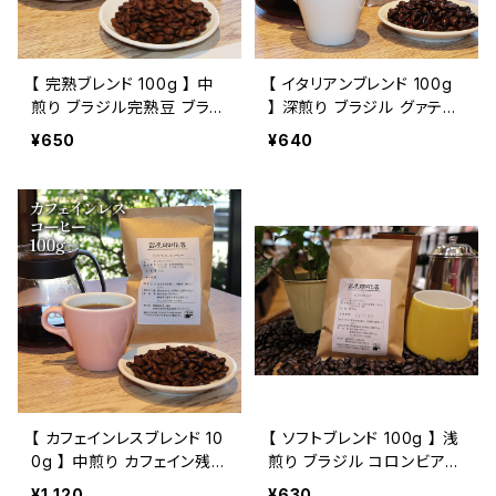
【 完熟ブレンド 100g 】 中
【 イタリアンブレンド 100g
煎り ブラジル完熟豆 ブラジ
】 深煎り ブラジル グァテマ
ル グァテマラ コロンビア 他
ラ トミヤコーヒー 通販
¥650
¥640
トミヤコーヒー 通販 コーヒ
ー
【 カフェインレスブレンド 10
【 ソフトブレンド 100g 】 浅
0g 】 中煎り カフェイン残留
煎り ブラジル コロンビア他
率0.1％以下 ブラジル コロ
トミヤコーヒー 通販
¥1,120
¥630