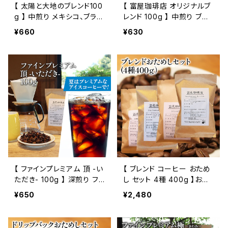
【 太陽と大地のブレンド100
【 富屋珈琲店 オリジナルブ
g 】 中煎り メキシコ、ブラジ
レンド 100g 】 中煎り ブラ
ル、コロンビア、グァテマラ
ジル、グァテマラ ブレンド モ
¥660
¥630
他 ドリップ 通販
ーニング ドリップ コーヒー
通販
【 ファインプレミアム 頂 -い
【 ブレンド コーヒー おため
ただき- 100g 】 深煎り フ
し セット 4種 400g 】お試
レンチロースト グァテマラ、
し セット 飲み比べ コーヒ
¥650
¥2,480
コロンビア等 ドリップ コー
ー トミヤコーヒー 通販
ヒー トミヤコーヒー 通販