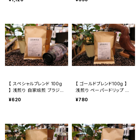
ンビア インドネシア ドリップ
トミヤコーヒー 通販
【 スペシャルブレンド 100g
【 ゴールドブレンド100g 】
】 浅煎り 自家焙煎 ブラジル
浅煎り ペーパードリップ ブ
コロンビア トミヤコーヒ
ラジル コロンビア グァテマ
¥620
¥780
ー 通販
ラ他 ブレンド トミヤコーヒ
ー 通販