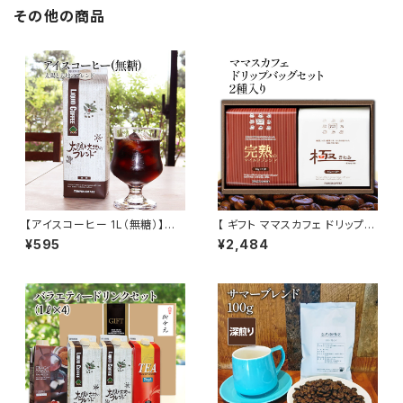
その他の商品
【アイスコーヒー 1L（無糖）】太
【 ギフト ママスカフェ ドリップバ
陽と大地のブレンド リキッド ア
ッグセット 2種入り 】 贈答箱 富
¥595
¥2,484
イス 自家焙煎 ドリップ トミヤコ
屋珈琲店 自家焙煎 お取り寄せ
ーヒー 通販
トミヤコーヒー 通販