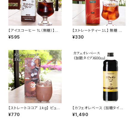
【アイスコーヒー 1L（無糖）】太
【ストレートティー１L】 無糖 無
陽と大地のブレンド リキッド ア
香料 無着色 業務用 ディルマ茶
¥595
¥330
イス 自家焙煎 ドリップ トミヤコ
葉 スリランカ セイロンティー ス
ーヒー 通販
トレート アイスティー トミヤコ
ーヒー 通販
【ストレートココア １kg】 ピュア
【カフェオレベース (加糖タイプ)
ココア 100％ アイスココア ホッ
】600ml 純糖 カフェオレ 保存
¥770
¥1,490
トココア トミヤコーヒー 通販 お
料・着色料ナシ トミヤコーヒー
とりよせ
通販