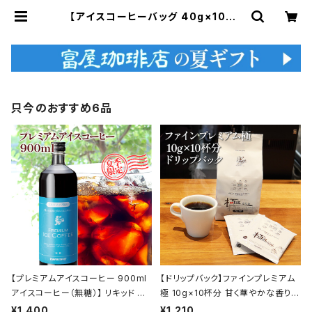
【アイスコーヒーバッグ 40g×10袋】
中細挽 iced coffee bag アイスコ
ーヒー ブラジル グアテマラ 中細挽
水出し 水出しコーヒー コールドブリ
ュー トミヤコーヒー 通販 | 富屋珈琲
店
只今のおすすめ6品
【プレミアムアイスコーヒー 900ml
【ドリップバック】ファインプレミアム
アイスコーヒー（無糖）】 リキッド ア
極 10g×10杯分 甘く華やかな香りと
イス 自家焙煎 ドリップ トミヤコーヒ
コク トミヤコーヒー 通販 ホテル 旅
¥1,400
¥1,210