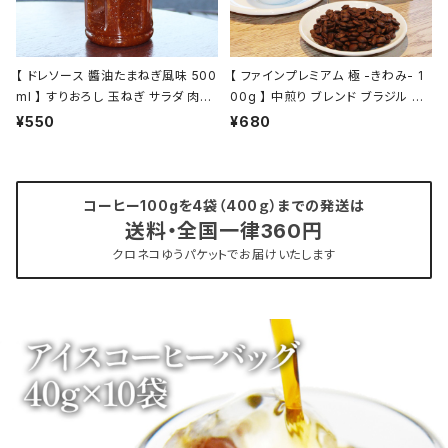
【 ドレソース 醬油たまねぎ風味 500
【 ファインプレミアム 極 -きわみ- 1
ml 】 すりおろし 玉ねぎ サラダ 肉料
00g 】 中煎り ブレンド ブラジル エ
理 ドレッシング 万能調味料 お肉の
チオピア他 ドリップ トミヤコーヒー
¥550
¥680
タレ 液体調味料 トミヤコーヒー 通
コーヒー 通販
販
コーヒー100gを4袋（400ｇ）までの発送は
送料・全国一律360円
クロネコゆうパケットでお届けいたします