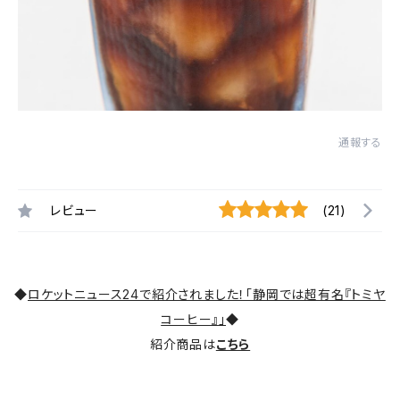
通報する
レビュー
(21)
◆
ロケットニュース24で紹介されました！「静岡では超有名『トミヤ
コーヒー』」
◆
紹介商品は
こちら