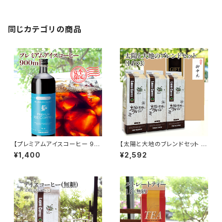
テマラ 中細挽 水出し 水出しコ
ーヒー コールドブリュー トミヤ
コーヒー 通販
同じカテゴリの商品
【プレミアムアイスコーヒー 90
【太陽と大地のブレンドセット 1L
0ml アイスコーヒー（無糖）】 リ
×3本 アイスコーヒー（無糖）】太
¥1,400
¥2,592
キッド アイス 自家焙煎 ドリップ
陽と大地のブレンド リキッド ア
トミヤコーヒー 通販
イス 自家焙煎 ドリップ トミヤコ
ーヒー 通販 ギフト 贈り物 贈答
中元