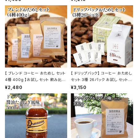
ー 通販
館
【 ブレンド コーヒー おためし セット
【 ドリップバック】 コーヒー おためし
4種 400g 】お試し セット 飲み比べ
セット 3種 26パック お試し セット
コーヒー トミヤコーヒー 通販
飲み比べ コーヒー トミヤコーヒー
¥2,480
¥3,150
通販