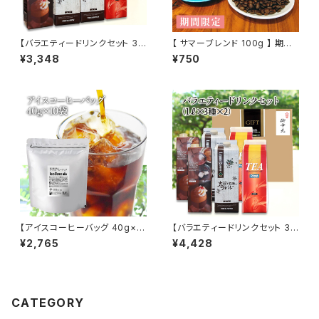
【バラエティードリンクセット 3
【 サマーブレンド 100g 】 期間
種4本 アイスコーヒー ストレー
限定 深煎り エルサルバドル グ
¥3,348
¥750
トティー ストレートココア（無
ァテマラ ケニア ドリップ トミヤ
糖）1L×3本】太陽と大地のブレ
コーヒー 通販
ンド リキッド アイス 自家焙煎
ドリップ トミヤコーヒー 通販 ギ
フト 贈り物 贈答 中元
【アイスコーヒーバッグ 40g×1
【バラエティードリンクセット 3
0袋】 中細挽 iced coffee ba
種6本 アイスコーヒー ストレー
¥2,765
¥4,428
g アイスコーヒー ブラジル グア
トティー ストレートココア（無
テマラ 中細挽 水出し 水出しコ
糖）1L×3本】太陽と大地のブレ
ーヒー コールドブリュー トミヤ
ンド リキッド アイス 自家焙煎
コーヒー 通販
ドリップ トミヤコーヒー 通販 ギ
フト 贈り物 贈答 中元
CATEGORY