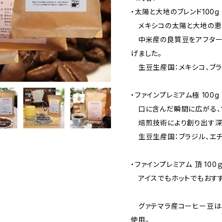
・太陽と大地のブレンド100g
メキシコの太陽と大地の恵
中米産の良質豆をアフターミ
げました。
生豆生産国：メキシコ、ブラ
・ファインプレミアム極 100g
口に含んだ瞬間に広がる、甘
焙煎技術により創り出す深
生豆生産国：ブラジル、エ
・ファインプレミアム 頂 100
アイスでもホットでもおす
グァテマラ産コーヒー豆は、
使用。