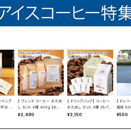
ァインプ
【 ブレンド コーヒー おため
【 ドリップバック】 コーヒー
【 ドレ
0杯分 甘
し セット 4種 400g 】お試
おためし セット 3種 26パッ
風味 500ml 】
ク トミヤ
し セット 飲み比べ コーヒー
ク お試し セット 飲み比べ
玉ねぎ サラダ 肉
¥2,480
¥3,150
¥550
ル 旅館
トミヤコーヒー 通販
コーヒー トミヤコーヒー 通
シング 万能調味料 お肉のタ
販
レ 液体