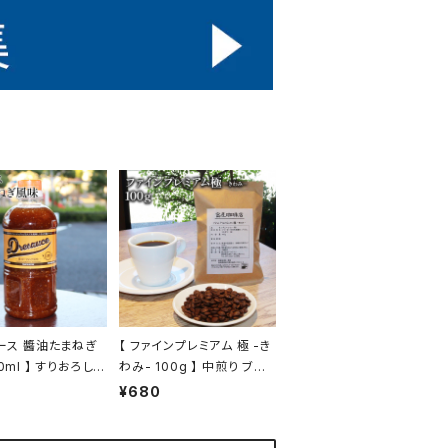
ソース 醬油たまねぎ
【 ファインプレミアム 極 -き
 すりおろし
わみ- 100g 】 中煎り ブレ
料理 ドレッ
ンド ブラジル エチオピア他
¥680
ドリップ トミヤコーヒー コ
調味料 トミヤコーヒ
ーヒー 通販