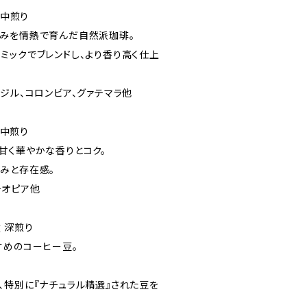
 中煎り
みを情熱で育んだ自然派珈琲。
ックでブレンドし、より香り高く仕上
ジル、コロンビア、グァテマラ他
 中煎り
く華やかな香りとコク。
みと存在感。
チオピア他
ｇ 深煎り
すめのコーヒー豆。
特別に『ナチュラル精選』された豆を