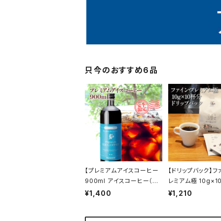
只今のおすすめ6品
【プレミアムアイスコーヒー
【ドリップバック】フ
900ml アイスコーヒー（無
レミアム極 10g×1
糖）】 リキッド アイス 自家焙
く華やかな香りとコ
¥1,400
¥1,210
煎 ドリップ トミヤコーヒー
コーヒー 通販 ホテ
通販