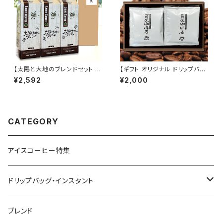
【太陽と大地のブレンドセット 1L
【ギフト オリジナル ドリップバッ
×3本 アイスコーヒー（無糖）】太
グ 6P×2入り】 贈答箱 富屋珈琲
¥2,592
¥2,000
陽と大地のブレンド リキッド ア
店 自家焙煎 通販 お取り寄せ
イス 自家焙煎 ドリップ トミヤコ
ーヒー 通販 ギフト 贈り物 贈答
中元
CATEGORY
アイスコーヒー特集
ドリップバッグ・インスタント
インデアントミー ドリップバッグ
ブレンド