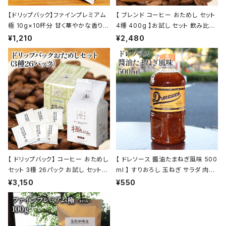
【ドリップバック】ファインプレミアム
【 ブレンド コーヒー おためし セット
極 10g×10杯分 甘く華やかな香りと
4種 400g 】お試し セット 飲み比べ
コク トミヤコーヒー 通販 ホテル 旅
コーヒー トミヤコーヒー 通販
¥1,210
¥2,480
館
【 ドリップバック】 コーヒー おためし
【 ドレソース 醬油たまねぎ風味 500
セット 3種 26パック お試し セット
ml 】 すりおろし 玉ねぎ サラダ 肉料
飲み比べ コーヒー トミヤコーヒー
理 ドレッシング 万能調味料 お肉の
¥3,150
¥550
通販
タレ 液体調味料 トミヤコーヒー 通
販