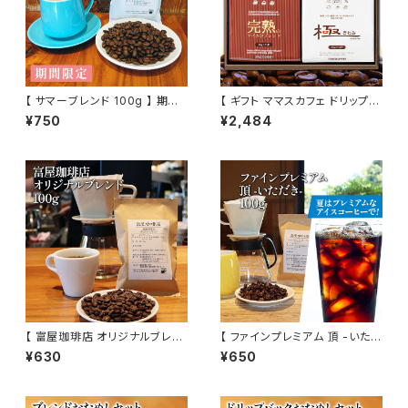
【 サマーブレンド 100g 】 期間
【 ギフト ママスカフェ ドリップバ
限定 深煎り エルサルバドル グ
ッグセット 2種入り 】 贈答箱 富
¥750
¥2,484
ァテマラ ケニア ドリップ トミヤ
屋珈琲店 自家焙煎 お取り寄せ
コーヒー 通販
トミヤコーヒー 通販
【 富屋珈琲店 オリジナルブレン
【 ファインプレミアム 頂 -いただ
ド 100g 】 中煎り ブラジル、グァ
き- 100g 】 深煎り フレンチロ
¥630
¥650
テマラ ブレンド モーニング ドリ
ースト グァテマラ、コロンビア等
ップ コーヒー 通販
ドリップ コーヒー トミヤコーヒ
ー 通販