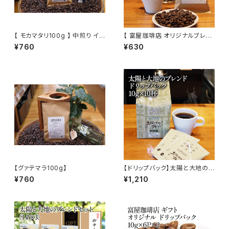
【 モカマタリ100g 】 中煎り イ
【 富屋珈琲店 オリジナルブレン
エメン 自家焙煎 トミヤコーヒー
ド 100g 】 中煎り ブラジル、グァ
¥760
¥630
通販
テマラ ブレンド モーニング ドリ
ップ コーヒー 通販
【グァテマラ100g】
【ドリップバック】太陽と大地のブ
レンド 10g × 10杯 メキシコ 中
¥760
¥1,210
米産 ドリップ 簡単 富屋珈琲店
トミヤコーヒー 通販 コーヒー
ホテル 旅館