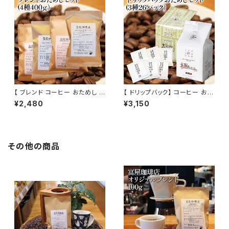
【 ブレンド コーヒー おためし セ
【 ドリップバック】 コーヒー おた
ット 4種 400g 】お試し セット
めし セット 3種 26パック お試
¥2,480
¥3,150
飲み比べ コーヒー トミヤコーヒ
し セット 飲み比べ コーヒー ト
ー 通販
ミヤコーヒー 通販
その他の商品