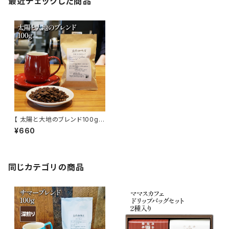
最近チェックした商品
【 太陽と大地のブレンド100g 】
中煎り メキシコ、ブラジル、コロ
¥660
ンビア、グァテマラ他 ドリップ 通
販
同じカテゴリの商品