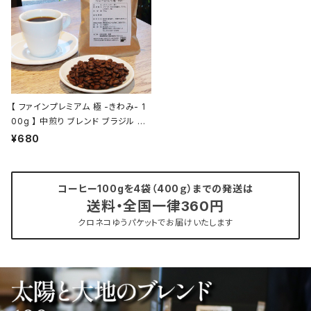
【 ファインプレミアム 極 -きわみ- 1
00g 】 中煎り ブレンド ブラジル エ
チオピア他 ドリップ トミヤコーヒー
¥680
コーヒー 通販
コーヒー100gを4袋（400ｇ）までの発送は
送料・全国一律360円
クロネコゆうパケットでお届けいたします