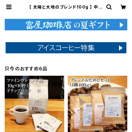
【 太陽と大地のブレンド100g 】 中煎
り メキシコ、ブラジル、コロンビア、グ
ァテマラ他 ドリップ 通販 | 富屋珈琲
店
只今のおすすめ6品