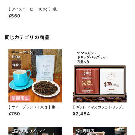
【 アイスコーヒー 100g 】 極深
煎り ブラジル樹上完熟豆 ブラジ
¥560
ル エルサルバドル ドリップ トミ
ヤコーヒー 通販
同じカテゴリの商品
【 サマーブレンド 100g 】 期間
【 ギフト ママスカフェ ドリップバ
限定 深煎り エルサルバドル グ
ッグセット 2種入り 】 贈答箱 富
¥750
¥2,484
ァテマラ ケニア ドリップ トミヤ
屋珈琲店 自家焙煎 お取り寄せ
コーヒー 通販
トミヤコーヒー 通販