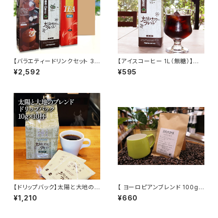
【バラエティードリンクセット 3
【アイスコーヒー 1L（無糖）】太
種3本 アイスコーヒー ストレー
陽と大地のブレンド リキッド ア
¥2,592
¥595
トティー ストレートココア（無
イス 自家焙煎 ドリップ トミヤコ
糖）1L×3本】太陽と大地のブレ
ーヒー 通販
ンド リキッド アイス 自家焙煎
ドリップ トミヤコーヒー 通販 ギ
フト 贈り物 贈答 中元 【オンライ
ンショップ限定価格】
【ドリップバック】太陽と大地のブ
【 ヨーロピアンブレンド 100g 】
レンド 10g × 10杯 メキシコ 中
中煎り 自家焙煎 ブラジル コロ
¥1,210
¥660
米産 ドリップ 簡単 富屋珈琲店
ンビア グァテマラ他 3種のロー
トミヤコーヒー 通販 コーヒー
スト トミヤコーヒー 通販
ホテル 旅館