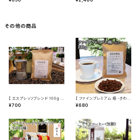
ースト グァテマラ、コロンビア等
飲み比べ コーヒー トミヤコーヒ
ドリップ コーヒー トミヤコーヒ
ー 通販
ー 通販
その他の商品
【 エスプレッソブレンド 100g 】
【 ファインプレミアム 極 -きわ
自家焙煎 グァテマラ ブラジル ト
み- 100g 】 中煎り ブレンド ブ
¥700
¥680
ミヤコーヒー 通販
ラジル エチオピア他 ドリップ ト
ミヤコーヒー コーヒー 通販