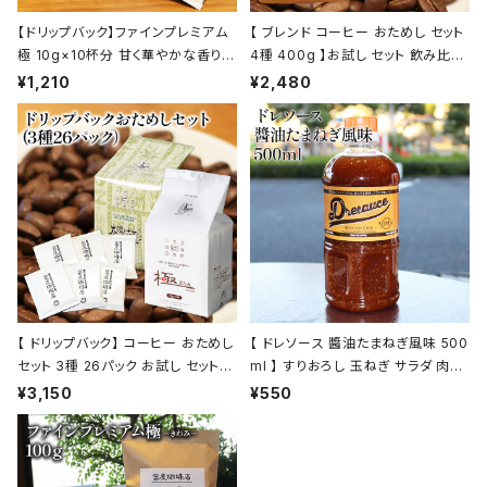
【ドリップバック】ファインプレミアム
【 ブレンド コーヒー おためし セット
極 10g×10杯分 甘く華やかな香りと
4種 400g 】お試し セット 飲み比べ
コク トミヤコーヒー 通販 ホテル 旅
コーヒー トミヤコーヒー 通販
¥1,210
¥2,480
館
【 ドリップバック】 コーヒー おためし
【 ドレソース 醬油たまねぎ風味 500
セット 3種 26パック お試し セット
ml 】 すりおろし 玉ねぎ サラダ 肉料
飲み比べ コーヒー トミヤコーヒー
理 ドレッシング 万能調味料 お肉の
¥3,150
¥550
通販
タレ 液体調味料 トミヤコーヒー 通
販