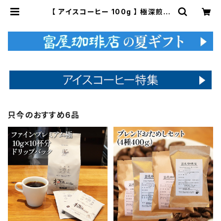
【 アイスコーヒー 100g 】 極深煎り
ブラジル樹上完熟豆 ブラジル エルサ
ルバドル ドリップ トミヤコーヒー 通
販 | 富屋珈琲店
只今のおすすめ6品