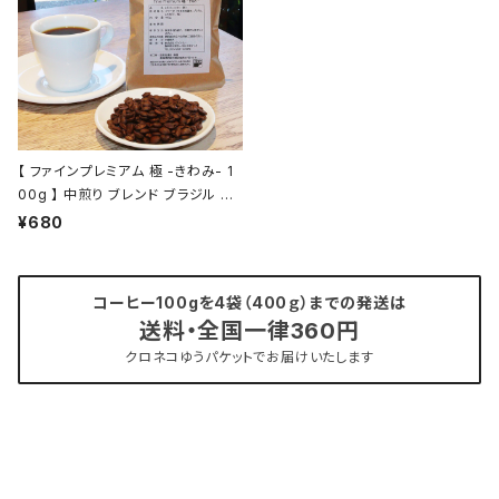
【 ファインプレミアム 極 -きわみ- 1
00g 】 中煎り ブレンド ブラジル エ
チオピア他 ドリップ トミヤコーヒー
¥680
コーヒー 通販
コーヒー100gを4袋（400ｇ）までの発送は
送料・全国一律360円
クロネコゆうパケットでお届けいたします