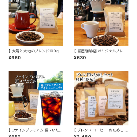
【 太陽と大地のブレンド100g 】
【 富屋珈琲店 オリジナルブレン
中煎り メキシコ、ブラジル、コロ
ド 100g 】 中煎り ブラジル、グァ
¥660
¥630
ンビア、グァテマラ他 ドリップ 通
テマラ ブレンド モーニング ドリ
販
ップ コーヒー 通販
【 ファインプレミアム 頂 -いただ
【 ブレンド コーヒー おためし セ
き- 100g 】 深煎り フレンチロ
ット 4種 400g 】お試し セット
¥650
¥2,480