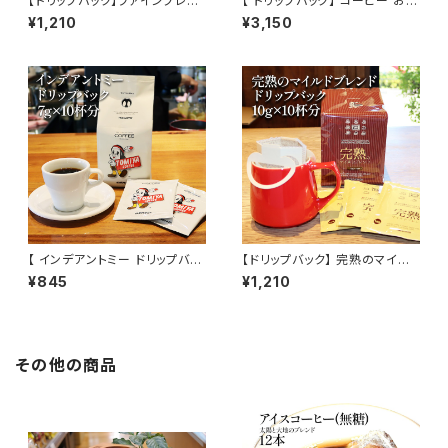
【ドリップバック】ファインプレミ
【 ドリップバック】 コーヒー おた
アム極 10g×10杯分 甘く華やか
めし セット 3種 26パック お試
¥1,210
¥3,150
な香りとコク トミヤコーヒー 通
し セット 飲み比べ コーヒー ト
販 ホテル 旅館
ミヤコーヒー 通販
【 インデアントミー ドリップバッ
【ドリップバック】 完熟のマイル
ク】 7g×10杯分 トミヤコーヒー
ドブレンド 10g×10杯分 トミ
¥845
¥1,210
ドリップ 酸味 インディアントミ
ヤコーヒー 通販 自家焙煎 ホテ
ー トミヤコーヒー 通販
ル 旅館
その他の商品