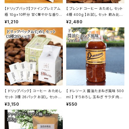
【ドリップバック】ファインプレミアム
【 ブレンド コーヒー おためし セット
極 10g×10杯分 甘く華やかな香りと
4種 400g 】お試し セット 飲み比べ
コク トミヤコーヒー 通販 ホテル 旅
コーヒー トミヤコーヒー 通販
¥1,210
¥2,480
館
【 ドリップバック】 コーヒー おためし
【 ドレソース 醬油たまねぎ風味 500
セット 3種 26パック お試し セット
ml 】 すりおろし 玉ねぎ サラダ 肉料
飲み比べ コーヒー トミヤコーヒー
理 ドレッシング 万能調味料 お肉の
¥3,150
¥550
通販
タレ 液体調味料 トミヤコーヒー 通
販