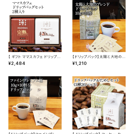
【 ギフト ママスカフェ ドリップバ
【ドリップバック】太陽と大地のブ
ッグセット 2種入り 】 贈答箱 富
レンド 10g × 10杯 メキシコ 中
¥2,484
¥1,210
屋珈琲店 自家焙煎 お取り寄せ
米産 ドリップ 簡単 富屋珈琲店
トミヤコーヒー 通販
トミヤコーヒー 通販 コーヒー
ホテル 旅館