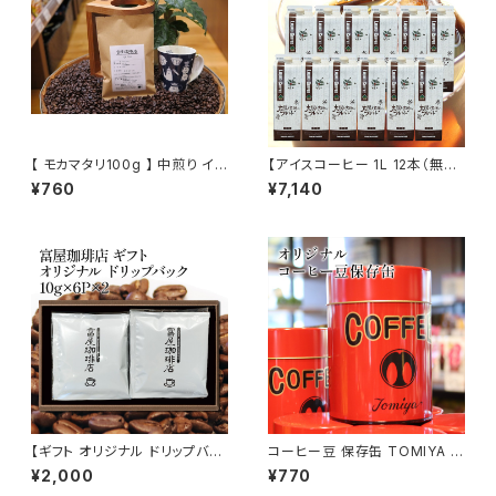
【 モカマタリ100g 】 中煎り イ
【アイスコーヒー 1L 12本（無
エメン 自家焙煎 トミヤコーヒー
糖）】太陽と大地のブレンド リキ
¥760
¥7,140
通販
ッド アイス 自家焙煎 ドリップ ト
ミヤコーヒー 通販
【ギフト オリジナル ドリップバッ
コーヒー豆 保存缶 TOMIYA C
グ 6P×2入り】 贈答箱 富屋珈琲
OFFEE オリジナル 珈琲豆 保存
¥2,000
¥770
店 自家焙煎 通販 お取り寄せ
トミヤコーヒー 通販 レトロ