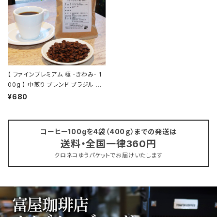
【 ファインプレミアム 極 -きわみ- 1
00g 】 中煎り ブレンド ブラジル エ
チオピア他 ドリップ トミヤコーヒー
¥680
コーヒー 通販
コーヒー100gを4袋（400ｇ）までの発送は
送料・全国一律360円
クロネコゆうパケットでお届けいたします