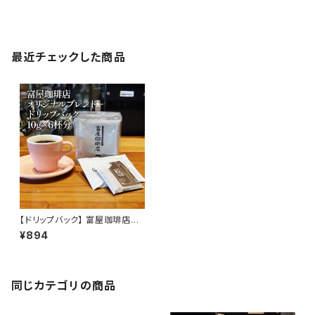
最近チェックした商品
【ドリップバック】 富屋珈琲店オ
リジナル ( 10g×6杯分 ) ブレン
¥894
ド 通販 富屋珈琲店
同じカテゴリの商品