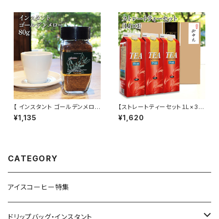
【 インスタント ゴールデンメロ
【ストレートティーセット１L×3】
ー 80g 】珈琲専門店の インス
無糖 無香料 無着色 業務用 ディ
¥1,135
¥1,620
タントコーヒー 富屋珈琲店 トミ
ルマ茶葉 スリランカ セイロンテ
ヤコーヒー 通販
ィー ストレート アイスティー ト
ミヤコーヒー 通販 中元 ギフト
CATEGORY
アイスコーヒー特集
ドリップバッグ・インスタント