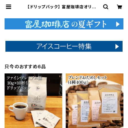
【ドリップバック】 富屋珈琲店オリジナ
ル ( 10g×6杯分 ) ブレンド 通販 富
屋珈琲店 | 富屋珈琲店
只今のおすすめ6品