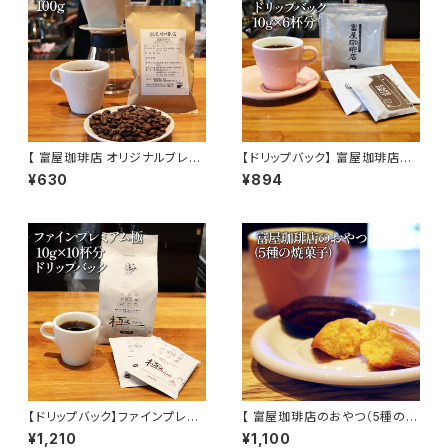
【 富屋珈琲店 オリジナルブレン
【ドリップバック】 富屋珈琲店オ
ド 100g 】 中煎り ブラジル、グァ
リジナル ( 10g×6杯分 ) ブレン
¥630
¥894
テマラ ブレンド モーニング ドリ
ド 通販 富屋珈琲店
ップ コーヒー 通販
【ドリップバック】ファインプレミ
【 富屋珈琲店のおやつ（5種の焼
アム極 10g×10杯分 甘く華やか
菓子）】富屋珈琲店 自家製 焼菓
¥1,210
¥1,100
な香りとコク トミヤコーヒー 通
子 5種 ラッピング マドレーヌ ク