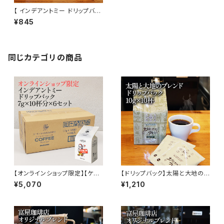
【 インデアントミー ドリップバッ
ク】 7g×10杯分 トミヤコーヒー
¥845
ドリップ 酸味 インディアントミ
ー トミヤコーヒー 通販
同じカテゴリの商品
【オンラインショップ限定】【ケー
【ドリップバック】太陽と大地のブ
ス販売】インデアントミー ドリッ
レンド 10g × 10杯 メキシコ 中
¥5,070
¥1,210
プバック 7g×10杯分×6セット 6
米産 ドリップ 簡単 富屋珈琲店
0杯分 業務用 大容量 コーヒー
トミヤコーヒー 通販 コーヒー
ドリップ インディアントミー レ
ホテル 旅館
トロ