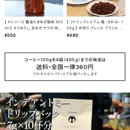
【 ドレソース 醬油たまねぎ風味 500
【 ファインプレミアム 極 -きわみ- 1
ml 】 すりおろし 玉ねぎ サラダ 肉料
00g 】 中煎り ブレンド ブラジル エ
理 ドレッシング 万能調味料 お肉の
チオピア他 ドリップ トミヤコーヒー
¥550
¥680
タレ 液体調味料 トミヤコーヒー 通
コーヒー 通販
販
コーヒー100gを4袋（400ｇ）までの発送は
送料・全国一律360円
クロネコゆうパケットでお届けいたします