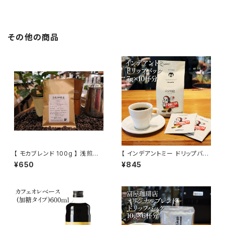
販 ホテル 旅館
ッキー アソート
その他の商品
【 モカブレンド 100g 】 浅煎り
【 インデアントミー ドリップバッ
エチオピア ブラジル コロンビア
ク】 7g×10杯分 トミヤコーヒー
¥650
¥845
他 フルーティー トミヤコーヒー
ドリップ 酸味 インディアントミ
通販
ー トミヤコーヒー 通販