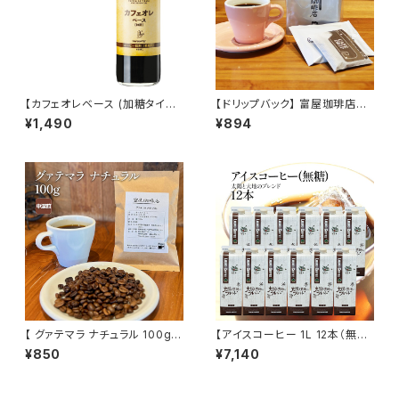
【カフェオレベース (加糖タイプ)
【ドリップバック】 富屋珈琲店オ
】600ml 純糖 カフェオレ 保存
リジナル ( 10g×6杯分 ) ブレン
¥1,490
¥894
料・着色料ナシ トミヤコーヒー
ド 通販 富屋珈琲店
通販
【 グァテマラ ナチュラル 100g 】
【アイスコーヒー 1L 12本（無
中深煎 ナチュラル精選 グアテマ
糖）】太陽と大地のブレンド リキ
¥850
¥7,140
ラ ドリップ コーヒー トミヤコー
ッド アイス 自家焙煎 ドリップ ト
ヒー 通販
ミヤコーヒー 通販