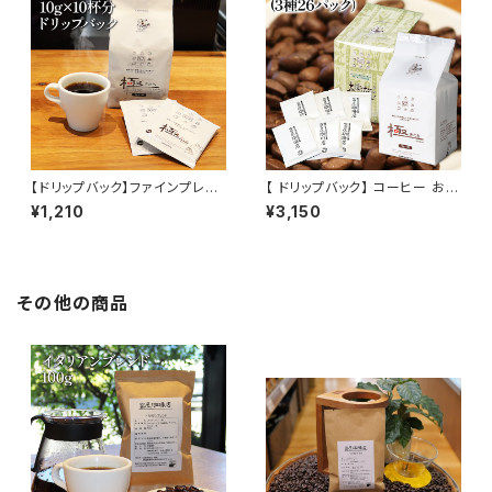
【ドリップバック】ファインプレミ
【 ドリップバック】 コーヒー おた
アム極 10g×10杯分 甘く華やか
めし セット 3種 26パック お試
¥1,210
¥3,150
な香りとコク トミヤコーヒー 通
し セット 飲み比べ コーヒー ト
販 ホテル 旅館
ミヤコーヒー 通販
その他の商品