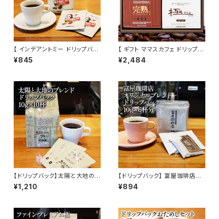
【 インデアントミー ドリップバッ
【 ギフト ママスカフェ ドリップバ
ク】 7g×10杯分 トミヤコーヒー
ッグセット 2種入り 】 贈答箱 富
¥845
¥2,484
ドリップ 酸味 インディアントミ
屋珈琲店 自家焙煎 お取り寄せ
ー トミヤコーヒー 通販
トミヤコーヒー 通販
【ドリップバック】太陽と大地のブ
【ドリップバック】 富屋珈琲店オ
レンド 10g × 10杯 メキシコ 中
リジナル ( 10g×6杯分 ) ブレン
¥1,210
¥894
米産 ドリップ 簡単 富屋珈琲店
ド 通販 富屋珈琲店
トミヤコーヒー 通販 コーヒー
ホテル 旅館