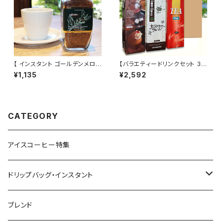
【 インスタント ゴールデンメロ
【バラエティードリンクセット 3
ー 80g 】珈琲専門店の インス
種3本 アイスコーヒー ストレー
¥1,135
¥2,592
タントコーヒー 富屋珈琲店 トミ
トティー ストレートココア（無
ヤコーヒー 通販
糖）1L×3本】太陽と大地のブレ
ンド リキッド アイス 自家焙煎
ドリップ トミヤコーヒー 通販 ギ
フト 贈り物 贈答 中元 【オンライ
CATEGORY
ンショップ限定価格】
アイスコーヒー特集
ドリップバッグ・インスタント
インデアントミー ドリップバッグ
ブレンド