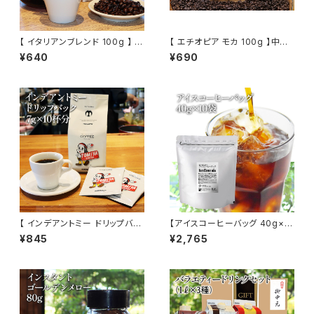
【 イタリアンブレンド 100g 】 深
【 エチオピア モカ 100g 】中煎
煎り ブラジル グァテマラ トミヤ
り エチオピア フルーティー 自家
¥640
¥690
コーヒー 通販
焙煎 トミヤコーヒー 通販
【 インデアントミー ドリップバッ
【アイスコーヒーバッグ 40g×1
ク】 7g×10杯分 トミヤコーヒー
0袋】 中細挽 iced coffee ba
¥845
¥2,765
ドリップ 酸味 インディアントミ
g アイスコーヒー ブラジル グア
ー トミヤコーヒー 通販
テマラ 中細挽 水出し 水出しコ
ーヒー コールドブリュー トミヤ
コーヒー 通販