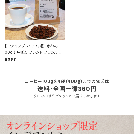
【 ファインプレミアム 極 -きわみ- 1
00g 】 中煎り ブレンド ブラジル エ
チオピア他 ドリップ トミヤコーヒー
¥680
コーヒー 通販
コーヒー100gを4袋（400ｇ）までの発送は
送料・全国一律360円
クロネコゆうパケットでお届けいたします