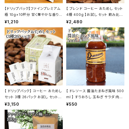
【ドリップバック】ファインプレミアム
【 ブレンド コーヒー おためし セット
極 10g×10杯分 甘く華やかな香りと
4種 400g 】お試し セット 飲み比べ
コク トミヤコーヒー 通販 ホテル 旅
コーヒー トミヤコーヒー 通販
¥1,210
¥2,480
館
【 ドリップバック】 コーヒー おためし
【 ドレソース 醬油たまねぎ風味 500
セット 3種 26パック お試し セット
ml 】 すりおろし 玉ねぎ サラダ 肉料
飲み比べ コーヒー トミヤコーヒー
理 ドレッシング 万能調味料 お肉の
¥3,150
¥550
通販
タレ 液体調味料 トミヤコーヒー 通
販