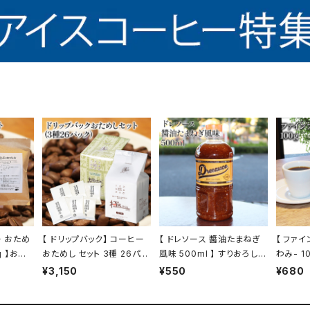
ー おため
【 ドリップバック】 コーヒー
【 ドレソース 醬油たまねぎ
【 ファイ
g 】お試
おためし セット 3種 26パッ
風味 500ml 】 すりおろし
わみ- 1
 コーヒー
ク お試し セット 飲み比べ
玉ねぎ サラダ 肉料理 ドレッ
ンド ブ
¥3,150
¥550
¥680
販
コーヒー トミヤコーヒー 通
シング 万能調味料 お肉のタ
ドリップ
販
レ 液体調味料 トミヤコーヒ
ーヒー 