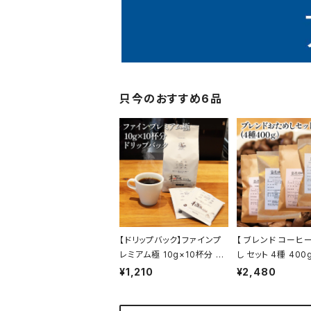
只今のおすすめ6品
【ドリップバック】ファインプ
【 ブレンド コーヒ
レミアム極 10g×10杯分 甘
し セット 4種 400
く華やかな香りとコク トミヤ
し セット 飲み比べ
¥1,210
¥2,480
コーヒー 通販 ホテル 旅館
トミヤコーヒー 通