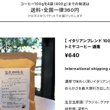
ー 通販
コーヒー100gを4袋（400ｇ）までの発送は
送料・全国一律360円
クロネコゆうパケットでお届けいたします
【 イタリアンブレンド 10
トミヤコーヒー 通販
¥640
International shipping 
濃厚で味わい深いイタリアン
めらかさを最大限引き出した
生豆生産国：ブラジル、グァ
焙煎度：深煎り