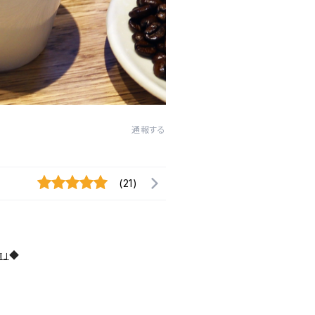
通報する
(21)
」
◆