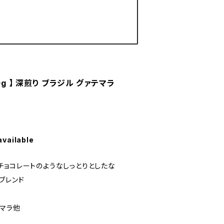
0g 】 深煎り ブラジル グァテマラ
available
チョコレートのようなしっとりとしたな
ブレンド
テマラ他