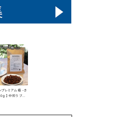
ンプレミアム 極 -き
00g 】 中煎り ブレ
ラジル エチオピア他
 トミヤコーヒー コ
通販